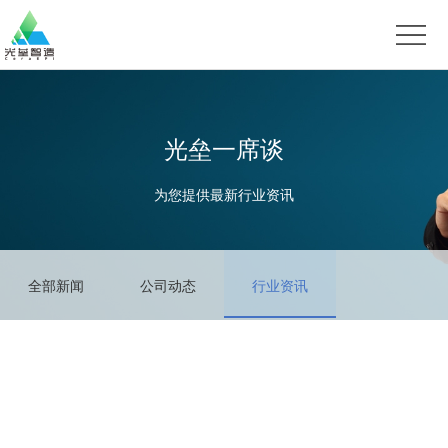
首
页
产
品
资
光垒一席谈
中
讯
联
为您提供最新行业资讯
心
动
系
态
我
全部新闻
公司动态
行业资讯
们