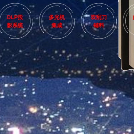
DLP投
多光机
双刮刀
影系统
集成
铺料